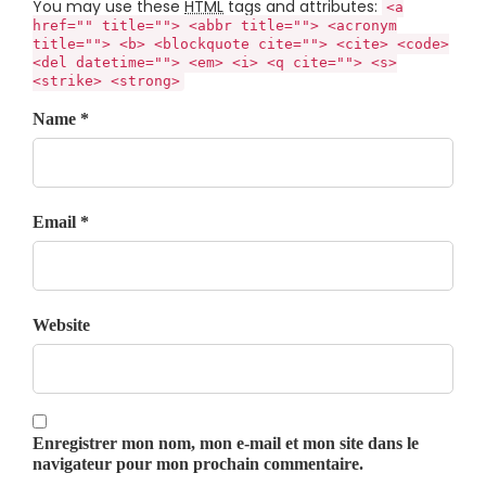
You may use these
HTML
tags and attributes:
<a
href="" title=""> <abbr title=""> <acronym
title=""> <b> <blockquote cite=""> <cite> <code>
<del datetime=""> <em> <i> <q cite=""> <s>
<strike> <strong>
Name *
Email *
Website
Enregistrer mon nom, mon e-mail et mon site dans le
navigateur pour mon prochain commentaire.