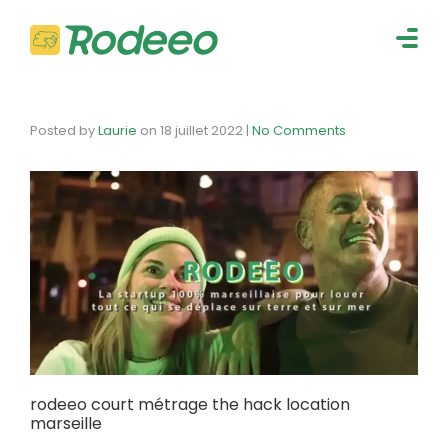
navig
Togg
navig
Posted by
Laurie
on
18 juillet 2022
|
No Comments
rodeeo court métrage the hack location
marseille