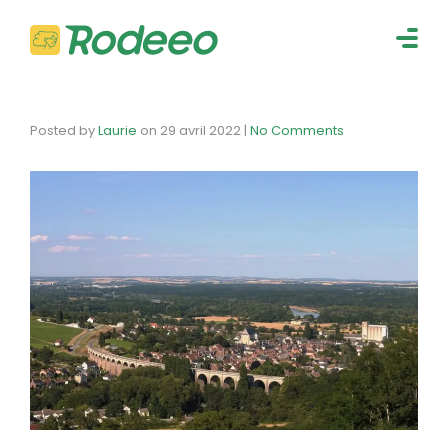
navig
Togg
navig
Posted by
Laurie
on
29 avril 2022
|
No Comments