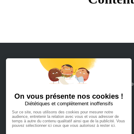
Avec Rodeeo, louez en quelques clics tous le
moyens de mobilité sur terre ou mer que
vous pouvez imaginer.
Français
Español