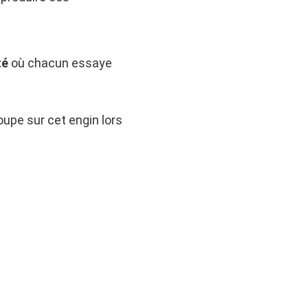
té
où chacun essaye
upe sur cet engin lors