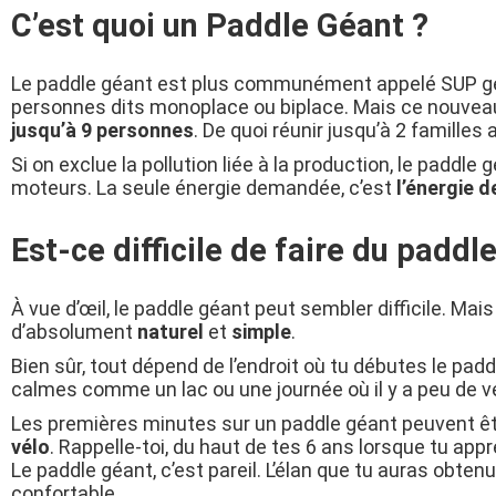
C’est quoi un Paddle Géant ?
Le paddle géant est plus communément appelé SUP géant
personnes dits monoplace ou biplace. Mais ce nouveau 
jusqu’à 9 personnes
. De quoi réunir jusqu’à 2 familles
Si on exclue la pollution liée à la production, le padd
moteurs. La seule énergie demandée, c’est
l’énergie 
Est-ce difficile de faire du paddl
À vue d’œil, le paddle géant peut sembler difficile. Ma
d’absolument
naturel
et
simple
.
Bien sûr, tout dépend de l’endroit où tu débutes le pad
calmes comme un lac ou une journée où il y a peu de v
Les premières minutes sur un paddle géant peuvent êt
vélo
. Rappelle-toi, du haut de tes 6 ans lorsque tu appre
Le paddle géant, c’est pareil. L’élan que tu auras obten
confortable.