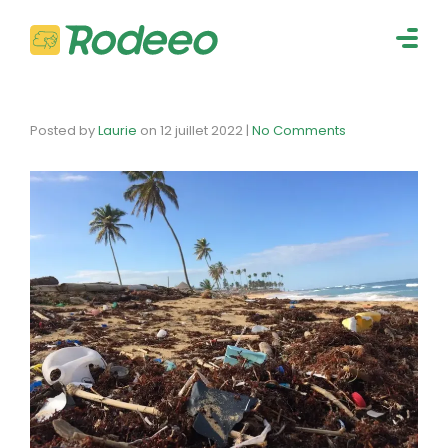
navig
Togg
navig
Posted by
Laurie
on
12 juillet 2022
|
No Comments