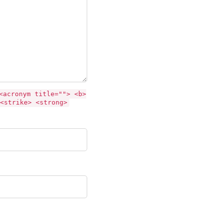
<acronym title=""> <b>
<strike> <strong>