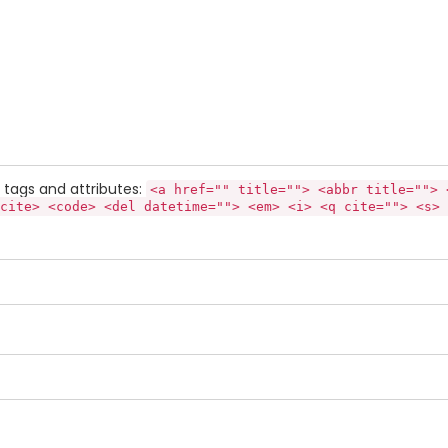
tags and attributes:
<a href="" title=""> <abbr title=""> 
cite> <code> <del datetime=""> <em> <i> <q cite=""> <s> 