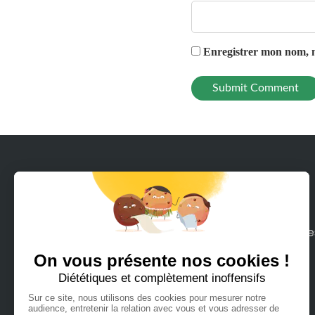
Enregistrer mon nom, m
Avec Rodeeo, louez en quelques clics tous le
moyens de mobilité sur terre ou mer que
vous pouvez imaginer.