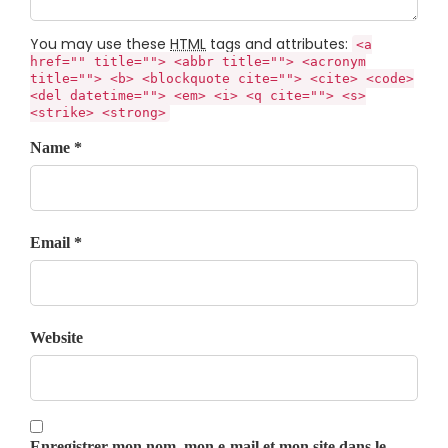
You may use these
HTML
tags and attributes:
<a
href="" title=""> <abbr title=""> <acronym
title=""> <b> <blockquote cite=""> <cite> <code>
<del datetime=""> <em> <i> <q cite=""> <s>
<strike> <strong>
Name *
Email *
Website
Enregistrer mon nom, mon e-mail et mon site dans le