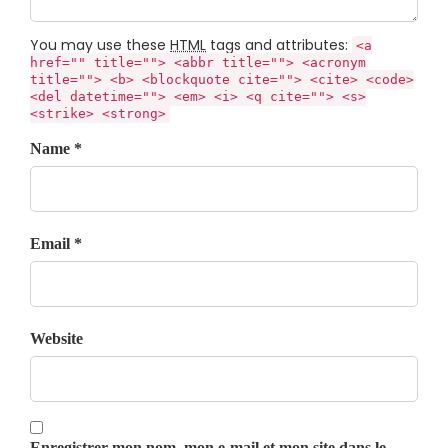
You may use these
HTML
tags and attributes:
<a
href="" title=""> <abbr title=""> <acronym
title=""> <b> <blockquote cite=""> <cite> <code>
<del datetime=""> <em> <i> <q cite=""> <s>
<strike> <strong>
Name *
Email *
Website
Enregistrer mon nom, mon e-mail et mon site dans le